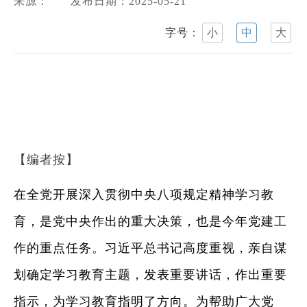
来源：
发布日期：2025-05-21
字号：
小
中
大
【编者按】
在全党开展深入贯彻中央八项规定精神学习教
育，是党中央作出的重大决策，也是今年党建工
作的重点任务。习近平总书记高度重视，亲自谋
划确定学习教育主题，发表重要讲话，作出重要
指示，为学习教育指明了方向。为帮助广大党