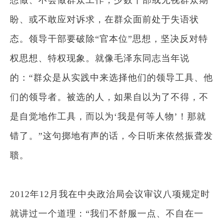
盼、或不敢应对诉求，在群众面前处于失语状
态。领导干部要破除“官本位”思想，坚决反对特
权思想、特权现象。就像毛泽东同志当年说
的：“群众是从实践中来选择他们的领导工具、他
们的领导者。被选的人，如果自以为了不得，不
是自觉地作工具，而以为‘我是何等人物’！那就
错了。”这句掷地有声的话，今日听来依然振聋发
聩。
2012年12月我在中央政治局会议审议八项规定时
就讲过一个道理：“我们不舒服一点、不自在一