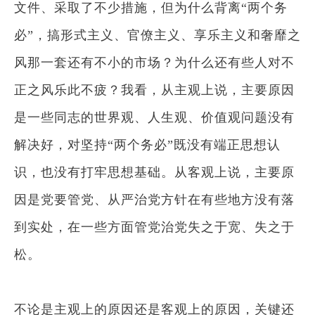
文件、采取了不少措施，但为什么背离“两个务
必”，搞形式主义、官僚主义、享乐主义和奢靡之
风那一套还有不小的市场？为什么还有些人对不
正之风乐此不疲？我看，从主观上说，主要原因
是一些同志的世界观、人生观、价值观问题没有
解决好，对坚持“两个务必”既没有端正思想认
识，也没有打牢思想基础。从客观上说，主要原
因是党要管党、从严治党方针在有些地方没有落
到实处，在一些方面管党治党失之于宽、失之于
松。
不论是主观上的原因还是客观上的原因，关键还