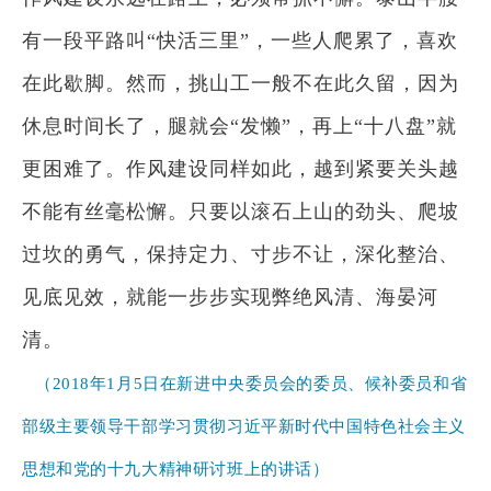
有一段平路叫“快活三里”，一些人爬累了，喜欢
在此歇脚。然而，挑山工一般不在此久留，因为
休息时间长了，腿就会“发懒”，再上“十八盘”就
更困难了。作风建设同样如此，越到紧要关头越
不能有丝毫松懈。只要以滚石上山的劲头、爬坡
过坎的勇气，保持定力、寸步不让，深化整治、
见底见效，就能一步步实现弊绝风清、海晏河
清。
（2018年1月5日在新进中央委员会的委员、候补委员和省
部级主要领导干部学习贯彻习近平新时代中国特色社会主义
思想和党的十九大精神研讨班上的讲话）