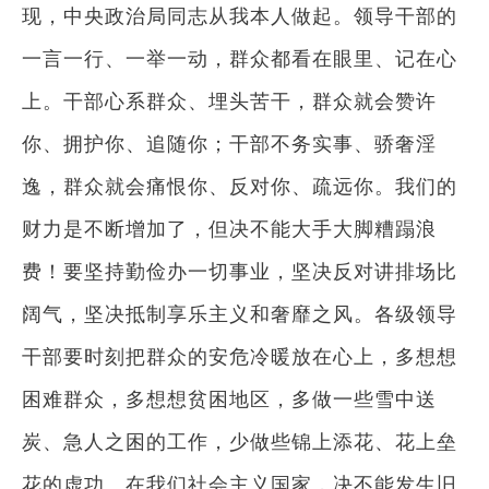
现，中央政治局同志从我本人做起。领导干部的
一言一行、一举一动，群众都看在眼里、记在心
上。干部心系群众、埋头苦干，群众就会赞许
你、拥护你、追随你；干部不务实事、骄奢淫
逸，群众就会痛恨你、反对你、疏远你。我们的
财力是不断增加了，但决不能大手大脚糟蹋浪
费！要坚持勤俭办一切事业，坚决反对讲排场比
阔气，坚决抵制享乐主义和奢靡之风。各级领导
干部要时刻把群众的安危冷暖放在心上，多想想
困难群众，多想想贫困地区，多做一些雪中送
炭、急人之困的工作，少做些锦上添花、花上垒
花的虚功。在我们社会主义国家，决不能发生旧