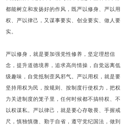
都能树立和发扬好的作风，既严以修身、严以用
权、严以律己，又谋事要实、创业要实、做人要
实。
严以修身，就是要加强党性修养，坚定理想信
念，提升道德境界，追求高尚情操，自觉远离低
级趣味，自觉抵制歪风邪气。严以用权，就是要
坚持用权为民，按规则、按制度行使权力，把权
力关进制度的笼子里，任何时候都不搞特权、不
以权谋私。严以律己，就是要心存敬畏、手握戒
尺，慎独慎微、勤于自省，遵守党纪国法，做到