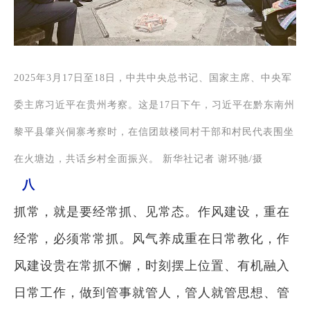
2025年3月17日至18日，中共中央总书记、国家主席、中央军
委主席习近平在贵州考察。这是17日下午，习近平在黔东南州
黎平县肇兴侗寨考察时，在信团鼓楼同村干部和村民代表围坐
在火塘边，共话乡村全面振兴。 新华社记者 谢环驰/摄
八
抓常，就是要经常抓、见常态。作风建设，重在
经常，必须常常抓。风气养成重在日常教化，作
风建设贵在常抓不懈，时刻摆上位置、有机融入
日常工作，做到管事就管人，管人就管思想、管