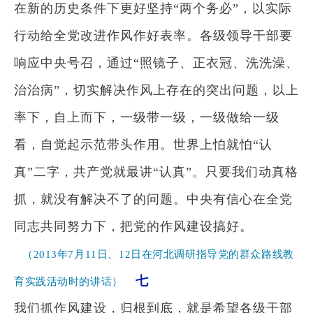
在新的历史条件下更好坚持“两个务必”，以实际
行动给全党改进作风作好表率。各级领导干部要
响应中央号召，通过“照镜子、正衣冠、洗洗澡、
治治病”，切实解决作风上存在的突出问题，以上
率下，自上而下，一级带一级，一级做给一级
看，自觉起示范带头作用。世界上怕就怕“认
真”二字，共产党就最讲“认真”。只要我们动真格
抓，就没有解决不了的问题。中央有信心在全党
同志共同努力下，把党的作风建设搞好。
（2013年7月11日、12日在河北调研指导党的群众路线教
七
育实践活动时的讲话）
我们抓作风建设，归根到底，就是希望各级干部