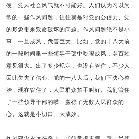
硬，党风社会风气就不可能好。人们认为习以为
常的一些作风问题，往往就是对党的公信力、党
的形象带来致命破坏的问题。作风问题绝不是小
事，一旦成风，危害巨大。比如，党的十八大前
的一段时间里一些领导干部中吃喝成风，老百姓
意见很大。出了多少规定，也没有管住，不少人
因此失去了信心。党的十八大后，我们下决心整
治，现在管住了，人民群众拍手叫好。我们管住
了一些领导干部的嘴，赢得了无数人民群众的
心。这就是小切口、大成效。
作风建设永远在路上，必须常抓不懈。泰山半腰