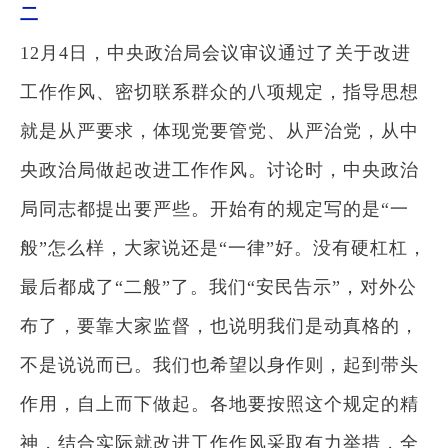
二
12月4日，中央政治局会议审议通过了关于改进
工作作风、密切联系群众的八项规定，指导思想
就是从严要求，体现党要管党、从严治党，从中
央政治局做起改进工作作风。讨论时，中央政治
局同志都提出要严些。开始有的规定写的是“一
般”怎么样，大家说还是“一律”好。没有硬杠杠，
最后都成了“二般”了。我们“安民告示”，对外公
布了，要靠大家监督，也说明我们是动真格的，
不是说说而已。我们也希望以身作则，起到带头
作用，自上而下做起。各地要按照这个规定的精
神，结合实际就改进工作作风采取有力举措，全