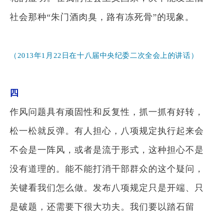
社会那种“朱门酒肉臭，路有冻死骨”的现象。
（2013年1月22日在十八届中央纪委二次全会上的讲话）
四
作风问题具有顽固性和反复性，抓一抓有好转，
松一松就反弹。有人担心，八项规定执行起来会
不会是一阵风，或者是流于形式，这种担心不是
没有道理的。能不能打消干部群众的这个疑问，
关键看我们怎么做。发布八项规定只是开端、只
是破题，还需要下很大功夫。我们要以踏石留