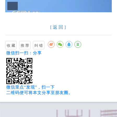
记者从北京市文化和旅游局了解到，“五一”假期，
待游客总量1790.8万人次，同比增长5.6%；旅游总
美”的“京郊游”“小众游”备受市民和游客的青睐。
[返回]
微信扫一扫：分享
微信里点“发现”，扫一下
二维码便可将本文分享至朋友圈。