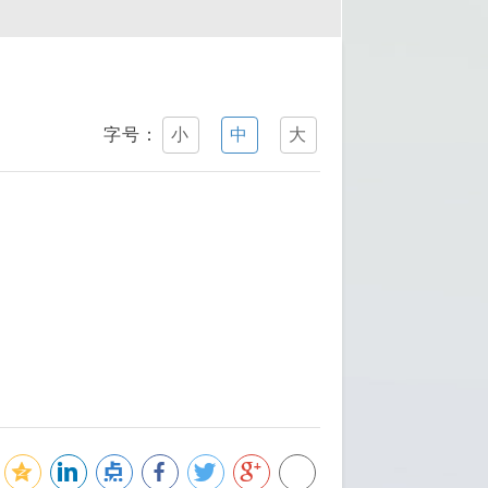
字号：
小
中
大