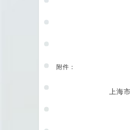
附件
：
上海