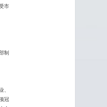
受市
部制
业、
项冠