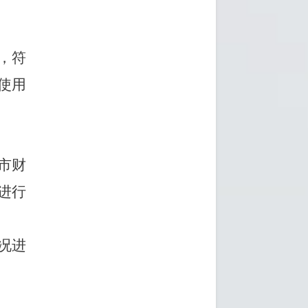
，符
使用
市财
进行
况进