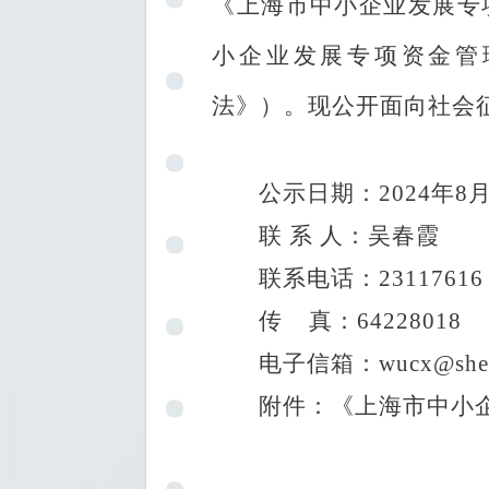
《
上海市中小企业发展专
小企业发展专项资金管
法》）。
现公开面向社会
公示日期：
202
4
年
8
联
系
人：
吴春霞
联系电话：
23
117616
传
真：
64228018
电子信箱：
wucx
@shei
附件：《
上海市中小