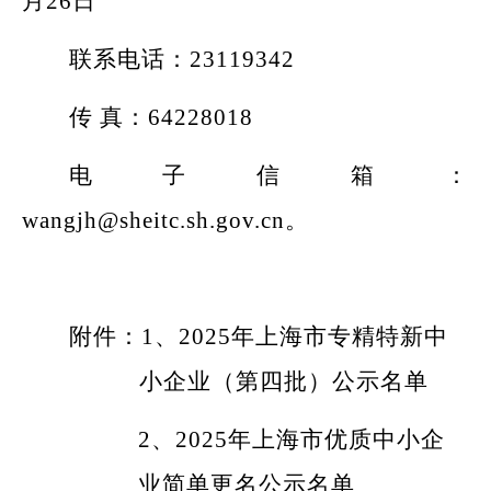
月
26
日
联系电话：
23119342
传
真：
64228018
电子信箱：
wangjh@sheitc.sh.gov.cn
。
附件：
1
、
2025
年上海市专精特新中
小企业（第
四
批）公示名单
2
、
2025
年上海市优质中小企
业简单更名
公示
名单