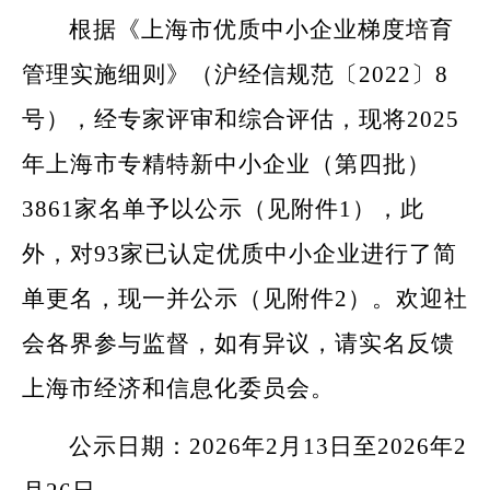
根据《上海市优质中小企业梯度培育
管理实施细则》（沪经信规范〔
2022
〕
8
号），经专家评审和综合评估，现将
2025
年上海市专精特新中小企业（第
四
批）
3861
家
名单予以公示
（见附件
1
）
，此
外，对
93
家
已认定优质中小企业进行了简
单更名，现一并公示
（见附件
2
）
。
欢迎社
会各界参与监督，如有异议，请实名反馈
上海市经济和信息化委员会。
公示日期：
202
6
年
2
月
13
日至
202
6
年
2